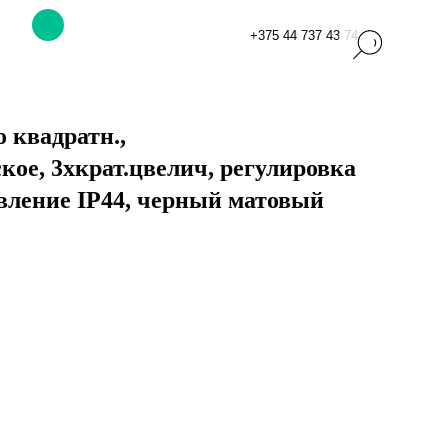
+375 44 737 43 74
 квадратн.,
кое, 3хкрат.цвелич, регулировка
вление IP44, черный матовый