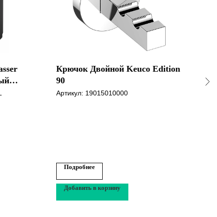
asser
Крючок Двойной Keuco Edition
A1
ый
90
бел
L
Артикул:
19015010000
Арти
аксе
Подробнее
По
Добавить в корзину
До