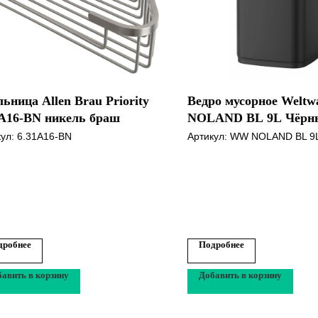
ница Allen Brau Priority
Ведро мусорное Weltw
1A16-BN никель браш
NOLAND BL 9L Чёрн
матовый
кул:
6.31A16-BN
Артикул:
WW NOLAND BL 9
дробнее
Подробнее
авить в корзину
Добавить в корзину