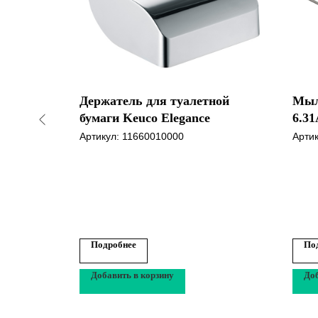
nfinity
Держатель для туалетной
Мыль
бумаги Keuco Elegance
6.3
Артикул:
11660010000
Арти
Подробнее
По
Добавить в корзину
Доб