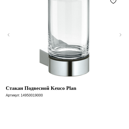
Стакан Подвесной Keuco Plan
De
Артикул:
14950019000
Арт
Цв