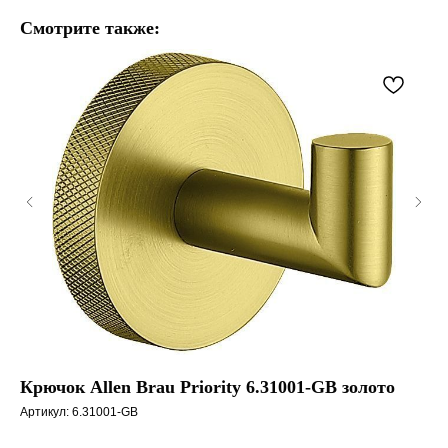
Смотрите также:
Крючок Allen Brau Priority 6.31001-GB золото
По
жи
Артикул:
6.31001-GB
Арт