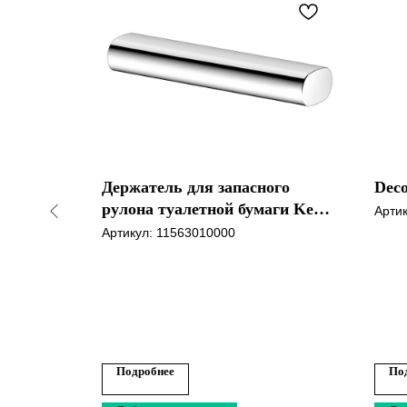
Держатель для запасного
Dec
рулона туалетной бумаги Keuco
Арти
Edition 400
Артикул:
11563010000
Подробнее
По