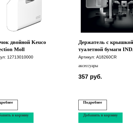
чок двойной Keuco
Держатель с крышкой
ection Moll
туалетной бумаги IN
хром A18260CR
кул:
12713010000
Артикул:
A18260CR
аксессуары
357
руб.
дробнее
Подробнее
авить в корзину
Добавить в корзину