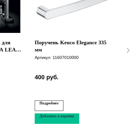
 для
Поручень Keuco Elegance 335
Ерш
DA LEA
мм
Вег
Артикул:
11607010000
Арти
400
руб.
Подробнее
По
Добавить в корзину
До