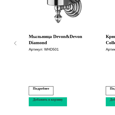
rity 4.0
Мыльница Devon&Devon
Крю
аш
Diamond
Coll
Артикул:
WHD501
Арти
Подробнее
По
Добавить в корзину
Доб