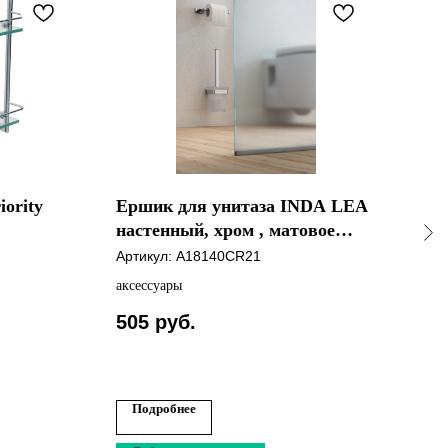
iority
Ершик для унитаза INDA LEA
Доз
настенный, хром , матовое
Aqu
стекло A18140CR21
Артикул:
A18140CR21
Арти
аксессуары
505
руб.
Подробнее
По