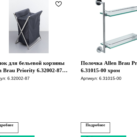
ок для бельевой корзины
Полочка Allen Brau Pr
n Brau Priority 6.32002-87
6.31015-00 хром
ый
кул:
6.32002-87
Артикул:
6.31015-00
дробнее
Подробнее