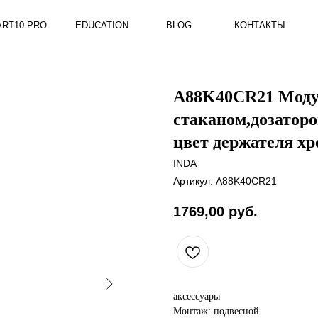
RO
EDUCATION
BLOG
КОНТАКТЫ
A88K40CR21 Модул
стаканом,дозатор
цвет держателя хр
INDA
Артикул:
A88K40CR21
1769,00
руб.
аксессуары
Монтаж: подвесной