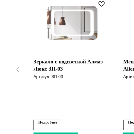
riority
Зеркало с подсветкой Алмаз
Меш
й матовый
Люкс ЗП-03
Alle
сер
Артикул:
ЗП-03
Арти
Подробнее
По