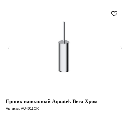
Ершик напольный Aquatek Вега Хром
До
A8
Артикул:
AQ4011CR
ма
Арт
акс