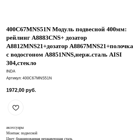
400C67MNS51N Модуль подвесной 400мм:
рейлинг A8883CNS+ дозатор
A8812MNS21+дозатор A8867MNS21+полочка
с водосгоном A8851NNS,нерж.сталь AISI
304,стекло
INDA
Артикул:
400C67MNS51N
1972,00
руб.
аксессуары
Монтаж: подвесной
Цвет: брашированная нержавеющая сталь