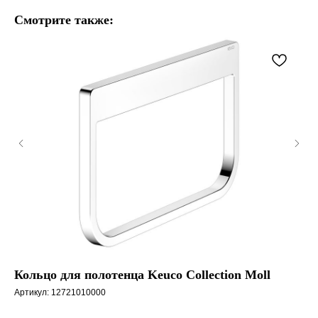
Смотрите также:
Кольцо для полотенца Keuco Collection Moll
Ер
бе
Артикул:
12721010000
Арт