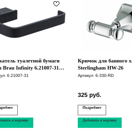
жатель туалетной бумаги
Крючок для банного х
n Brau Infinity 6.21007-31
Sterlingham HW-26
ный матовый
кул:
6.21007-31
Артикул:
6-330-RD
325
руб.
дробнее
Подробнее
авить в корзину
Добавить в корзину