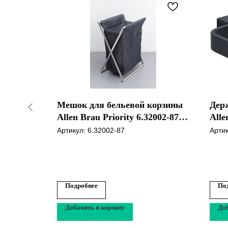
о
Мешок для бельевой корзины
Дер
, INDA
Allen Brau Priority 6.32002-87
Alle
матов.,
серый
чер
Артикул:
6.32002-87
Арти
ло фумэ
Подробнее
По
Добавить в корзину
Доб