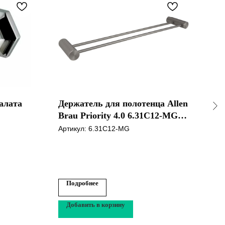
алата
Держатель для полотенца Allen
Крю
Brau Priority 4.0 6.31C12-MG
Бро
графит браш
Артикул:
6.31C12-MG
Арти
15
Подробнее
По
Добавить в корзину
До