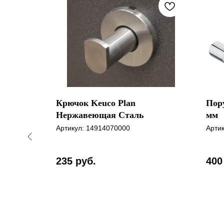
r
Крючок Keuco Plan
Пору
Нержавеющая Сталь
мм
Артикул:
14914070000
Арти
235
руб.
400