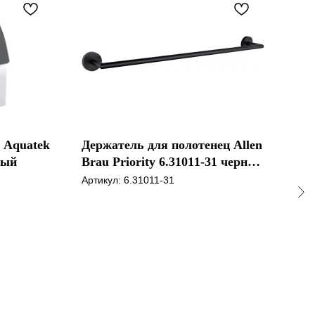
 Aquatek
Держатель для полотенец Allen
Крю
вый
Brau Priority 6.31011-31 черный
Чер
матовый
Артикул:
6.31011-31
Арти
45