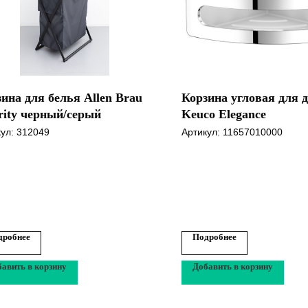
ина для белья Allen Brau
Корзина угловая для 
rity черный/серый
Keuco Elegance
кул:
312049
Артикул:
11657010000
дробнее
Подробнее
авить в корзину
Добавить в корзину