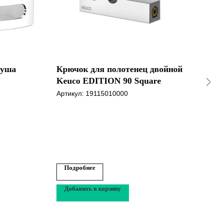
душа
Крючок для полотенец двойной
Дер
Keuco EDITION 90 Square
туа
чер
Артикул:
19115010000
Арти
аксе
41
Подробнее
По
Добавить в корзину
До