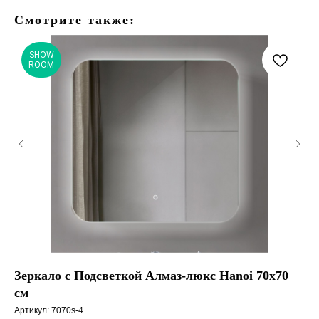
Смотрите также:
SHOW
ROOM
Зеркало с Подсветкой Алмаз-люкс Hanoi 70x70
Ор
см
Под
Артикул:
7070s-4