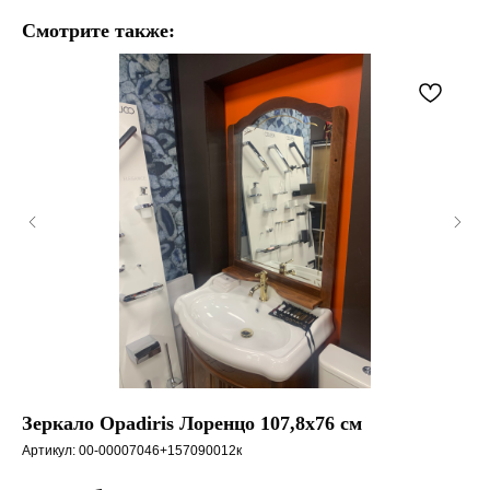
Смотрите также:
Зеркало Opadiris Лоренцо 107,8х76 см
Кр
Артикул:
00-00007046+157090012к
Арт