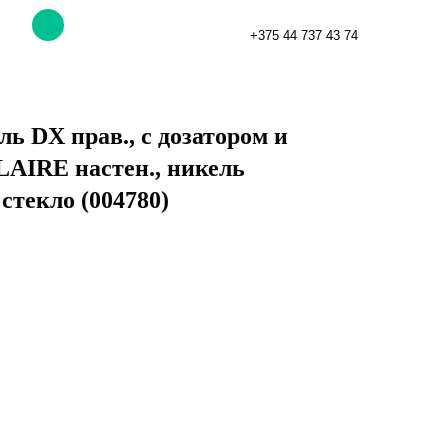
+375 44 737 43 74
 DX прав., с дозатором и
LAIRE настен., никель
 стекло (004780)