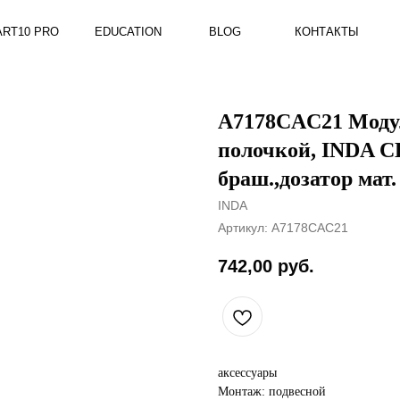
RO
EDUCATION
BLOG
КОНТАКТЫ
A7178CAC21 Модуль
полочкой, INDA C
браш.,дозатор мат.
INDA
Артикул:
A7178CAC21
742,00
руб.
аксессуары
Монтаж: подвесной