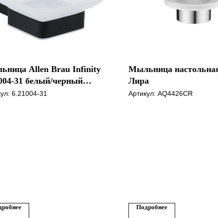
ница Allen Brau Infinity
Мыльница настольная
004-31 белый/черный
Лира
овый
кул:
6.21004-31
Артикул:
AQ4426CR
дробнее
Подробнее