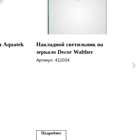
 Aquatek
Накладной светильник на
Дер
зеркало Decor Walther
рул
Edi
Артикул:
411034
Арти
Подробнее
По