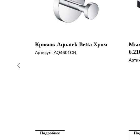
uco
Крючок Aquatek Betta Хром
Мыль
м и
6.21
Артикул:
AQ4601CR
мат
Арти
Подробнее
По