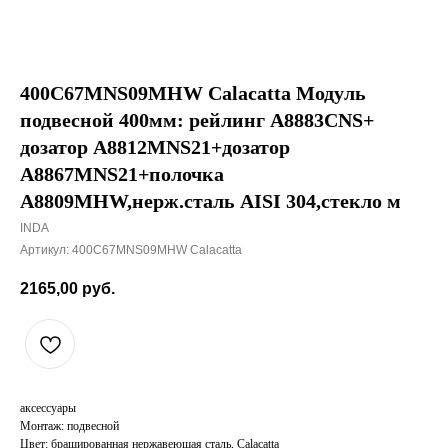
400C67MNS09MHW Calacatta Модуль
подвесной 400мм: рейлинг A8883CNS+
дозатор A8812MNS21+дозатор
A8867MNS21+полочка
A8809MHW,нерж.сталь AISI 304,стекло м
INDA
Артикул:
400C67MNS09MHW Calacatta
2165,00
руб.
аксессуары
Монтаж: подвесной
Цвет: брашированная нержавеющая сталь, Calacatta