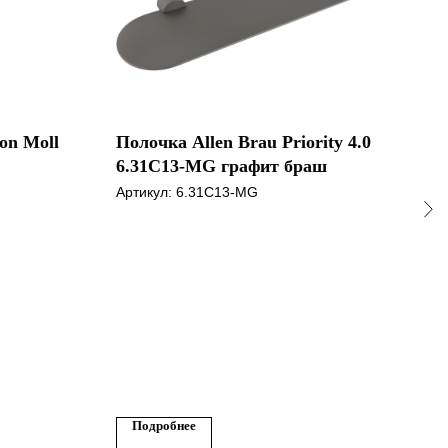
on Moll
Полочка Allen Brau Priority 4.0
A71
6.31C13-MG графит браш
со 
CLA
Артикул:
6.31C13-MG
Арти
мат
аксе
14 
Подробнее
По