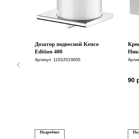
ority
Дозатор подвесной Keuco
Крюч
аш
Edition 400
Ник
Артикул:
11552019000
Арти
90
Подробнее
По