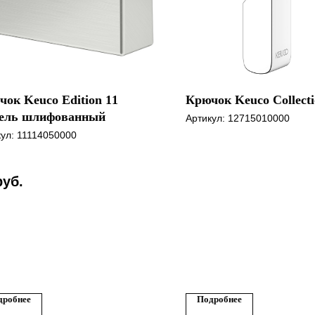
ок Keuco Edition 11
Крючок Keuco Collecti
ель шлифованный
Артикул:
12715010000
кул:
11114050000
руб.
дробнее
Подробнее