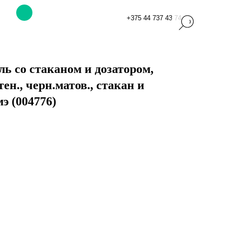
+375 44 737 43 74
ь со стаканом и дозатором,
н., черн.матов., стакан и
э (004776)