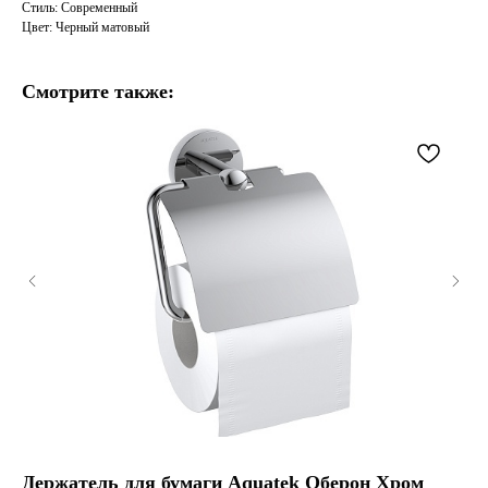
Стиль: Современный
Цвет: Черный матовый
Смотрите также:
Держатель для бумаги Aquatek Оберон Хром
По