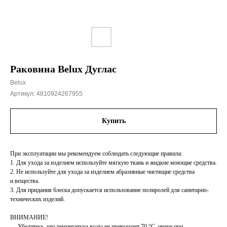
Раковина Belux Дуглас
Belux
Артикул:
4810924267955
Купить
При эксплуатации мы рекомендуем соблюдать следующие правила:
1. Для ухода за изделием используйте мягкую ткань и жидкие моющие средства.
2. Не используйте для ухода за изделием абразивные чистящие средства
и вещества.
3. Для придания блеска допускается использование полиролей для санитарно-
технических изделий.
ВНИМАНИЕ!
— Убедитесь, что температура воды не превышает 70 °C, иначе при