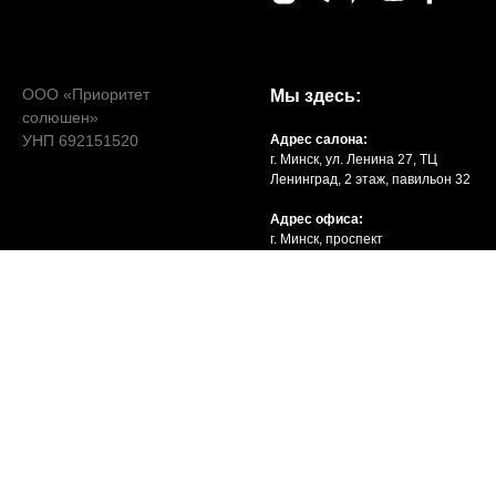
ООО «Приоритет
Мы здесь:
солюшен»
УНП 692151520
Адрес салона:
г. Минск, ул. Ленина 27, ТЦ
Ленинград, 2 этаж, павильон 32
Адрес офиса:
г. Минск, проспект
Победителей, 103
Адрес склада:
Агрогородок Ждановичи,
переулок Горный, 1
КОНТАКТЫ