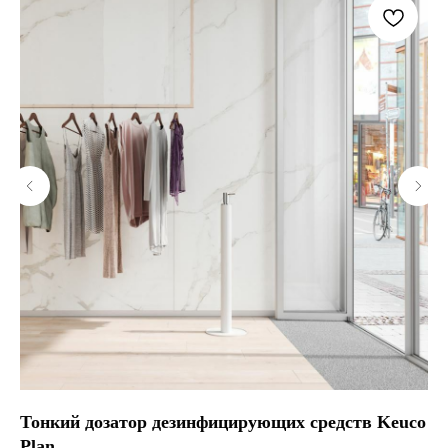
Тонкий дозатор дезинфицирующих средств Keuco
D
Plan