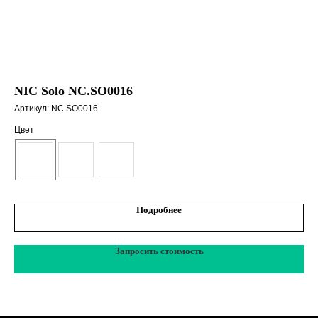
NIC Solo NC.SO0016
NI
Артикул:
NC.SO0016
Арт
Цвет
Цв
Подробнее
Запросить стоимость