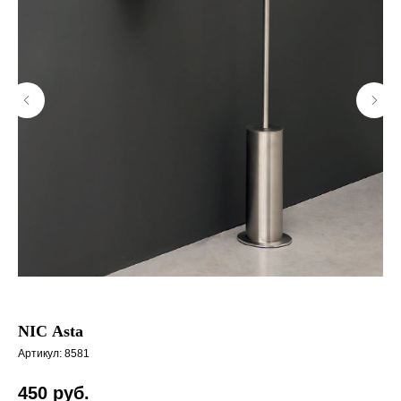
NIC Asta
См
Cl
Артикул:
8581
Арт
450
руб.