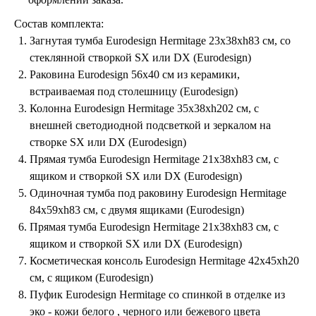
Состав комплекта:
Загнутая тумба Eurodesign Hermitage 23х38хh83 см, со
стеклянной створкой SX или DX (Eurodesign)
Раковина Eurodesign 56х40 см из керамики,
встраиваемая под столешницу (Eurodesign)
Колонна Eurodesign Hermitage 35х38хh202 см, с
внешней светодиодной подсветкой и зеркалом на
створке SX или DX (Eurodesign)
Прямая тумба Eurodesign Hermitage 21х38хh83 см, с
ящиком и створкой SX или DX (Eurodesign)
Одиночная тумба под раковину Eurodesign Hermitage
84х59хh83 см, с двумя ящиками (Eurodesign)
Прямая тумба Eurodesign Hermitage 21х38хh83 см, с
ящиком и створкой SX или DX (Eurodesign)
Косметическая консоль Eurodesign Hermitage 42х45хh20
см, с ящиком (Eurodesign)
Пуфик Eurodesign Hermitage со спинкой в отделке из
эко - кожи белого , черного или бежевого цвета