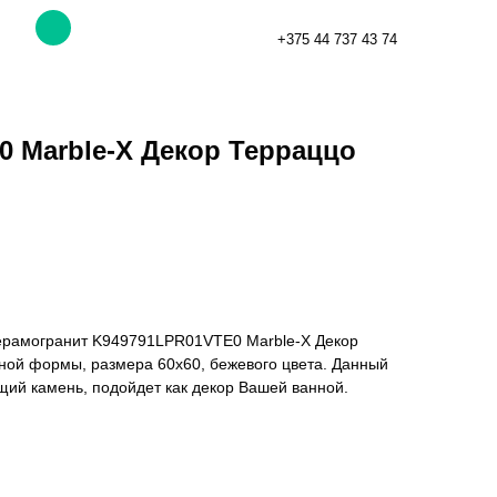
+375 44 737 43 74
60 Marble-X Декор Терраццо
ерамогранит K949791LPR01VTE0 Marble-X Декор
ной формы, размера 60x60, бежевого цвета. Данный
щий камень, подойдет как декор Вашей ванной.