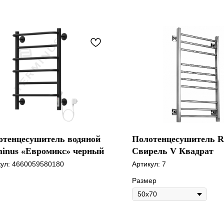
отенцесушитель водяной
Полотенцесушитель Ro
minus «Евромикс» черный
Свирель V Квадрат
кул:
4660059580180
Артикул:
7
Размер