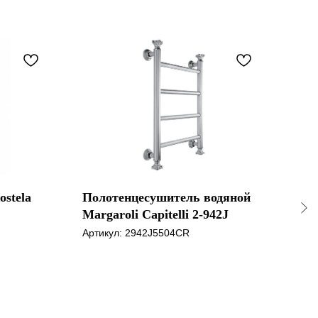
stela
Полотенцесушитель водяной
Пол
Margaroli Capitelli 2-942J
эле
Inf
Артикул:
2942J5504CR
Арти
и к
мат