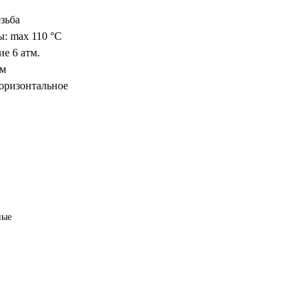
зьба
: max 110 °С
е 6 атм.
мм
оризонтальное
ные