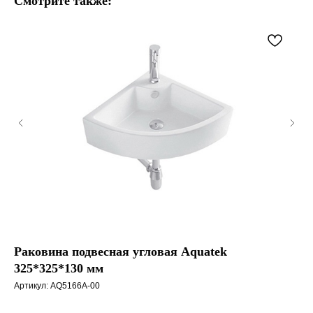
Смотрите также:
Раковина подвесная угловая Aquatek
Ра
325*325*130 мм
Арт
Артикул:
AQ5166A-00
Пос
так
Под