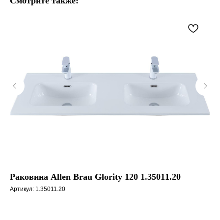
Смотрите также:
Раковина Allen Brau Glority 120 1.35011.20
Fa
Артикул:
1.35011.20
Арт
Цв