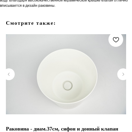
воду. Благодаря высококачественной керамической крышке клапан отлично
вписывается в дизайн раковины.
Смотрите также:
Раковина - диам.37см, сифон и донный клапан
Ра