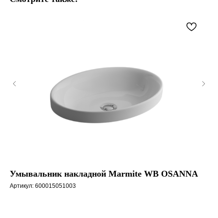
Умывальник накладной Marmite WB OSANNA
Ум
Артикул:
600015051003
Арт
Цв