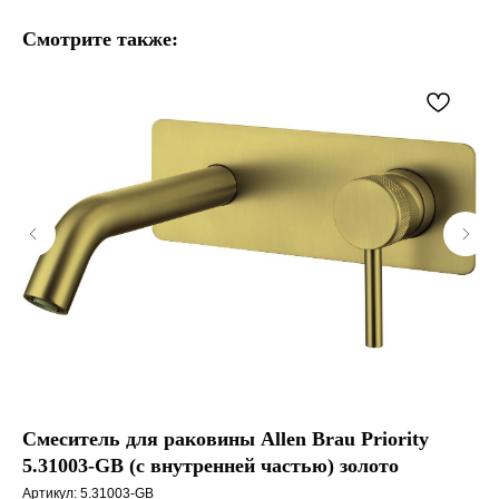
Смотрите также:
Смеситель для раковины Allen Brau Priority
См
5.31003-GB (с внутренней частью) золото
GB
Артикул:
5.31003-GB
Арт