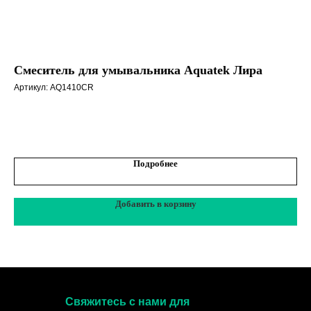
Смеситель для умывальника Aquatek Лира
На
ду
Артикул:
AQ1410CR
Арт
2 
Подробнее
Добавить в корзину
Свяжитесь с нами для