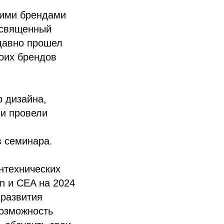
кими брендами
посвященный
едавно прошел
оих брендов
 дизайна,
ии провели
в семинара.
нтехнических
n и CEA на 2024
 развития
возможность