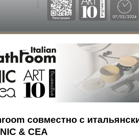
athroom совместно с итальянск
NIC & CEA