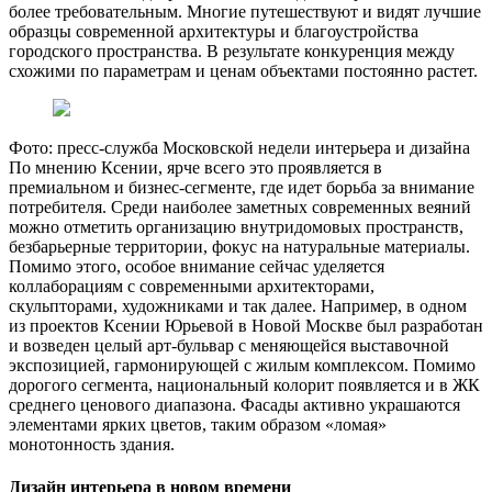
более требовательным. Многие путешествуют и видят лучшие
образцы современной архитектуры и благоустройства
городского пространства. В результате конкуренция между
схожими по параметрам и ценам объектами постоянно растет.
Фото: пресс-служба Московской недели интерьера и дизайна
По мнению Ксении, ярче всего это проявляется в
премиальном и бизнес-сегменте, где идет борьба за внимание
потребителя. Среди наиболее заметных современных веяний
можно отметить организацию внутридомовых пространств,
безбарьерные территории, фокус на натуральные материалы.
Помимо этого, особое внимание сейчас уделяется
коллаборациям с современными архитекторами,
скульпторами, художниками и так далее. Например, в одном
из проектов Ксении Юрьевой в Новой Москве был разработан
и возведен целый арт-бульвар с меняющейся выставочной
экспозицией, гармонирующей с жилым комплексом. Помимо
дорогого сегмента, национальный колорит появляется и в ЖК
среднего ценового диапазона. Фасады активно украшаются
элементами ярких цветов, таким образом «ломая»
монотонность здания.
Дизайн интерьера в новом времени