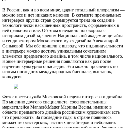
В России, как и во всем мире, царит тотальный плюрализм —
можно все и нет никаких канонов. В сегменте премиальных
интерьеров других стран формируется тренд на создание
технологически насыщенных пространств, оформленных в
нейтральном стиле. Об этом я недавно поговорила с
историком дизайна, членом Национальной академии дизайна
и гендиректором Московского музея дизайна Александрой
Саньковой. Мы обе пришли к выводу, что индивидуальности
в интерьере можно достичь уникальным сочетанием
элементов предметного дизайна, в том числе национального.
Новые интерьерные решения появляются как раз после
изучения культурного наследия. Это можно проследить по
итогам последних международных биеннале, выставок,
конкурсов.
Фото: пресс-служба Московской недели интерьера и дизайна
По мнению другого специалиста, соосновательницы
маркетплейса Manner&Matter Марины Весны, именно в
области предметного дизайна российским художникам есть
что предложить. За последние годы в стране появилось
множество мастерских, частных дизайнеров и небольших
бутиковых производств с интересными работами. Увидеть их