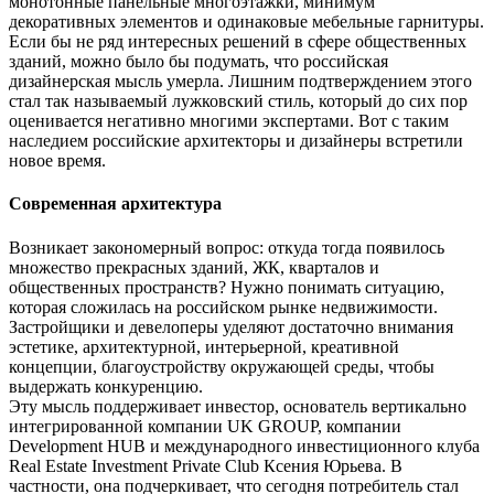
монотонные панельные многоэтажки, минимум
декоративных элементов и одинаковые мебельные гарнитуры.
Если бы не ряд интересных решений в сфере общественных
зданий, можно было бы подумать, что российская
дизайнерская мысль умерла. Лишним подтверждением этого
стал так называемый лужковский стиль, который до сих пор
оценивается негативно многими экспертами. Вот с таким
наследием российские архитекторы и дизайнеры встретили
новое время.
Современная архитектура
Возникает закономерный вопрос: откуда тогда появилось
множество прекрасных зданий, ЖК, кварталов и
общественных пространств? Нужно понимать ситуацию,
которая сложилась на российском рынке недвижимости.
Застройщики и девелоперы уделяют достаточно внимания
эстетике, архитектурной, интерьерной, креативной
концепции, благоустройству окружающей среды, чтобы
выдержать конкуренцию.
Эту мысль поддерживает инвестор, основатель вертикально
интегрированной компании UK GROUP, компании
Development HUB и международного инвестиционного клуба
Real Estate Investment Private Club Ксения Юрьева. В
частности, она подчеркивает, что сегодня потребитель стал