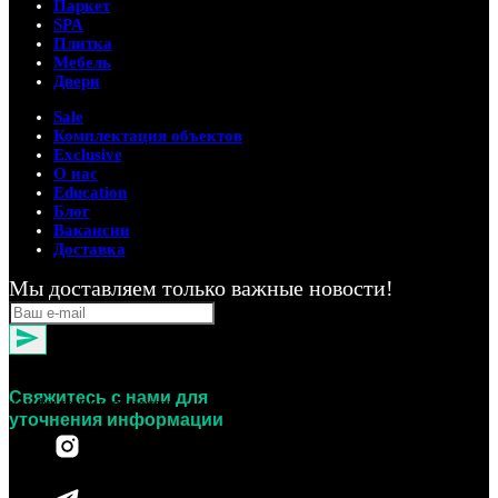
Паркет
SPA
Плитка
Мебель
Двери
Sale
Комплектация объектов
Exclusive
О нас
Education
Блог
Вакансии
Доставка
Мы доставляем только важные новости!
Нажимая на кнопку, вы даете согласие на обработку
персональных данных и соглашаетесь c политикой
Свяжитесь с нами для
конфиденциальности
уточнения информации