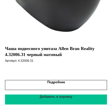
Чаша подвесного унитаза Allen Brau Reality
По
4.32006.31 черный матовый
Pu
Sl
Артикул:
4.32006.31
Арт
1 
Подробнее
Добавить в корзину