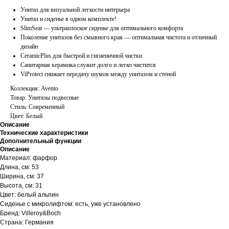
Унитаз для визуальной легкости интерьера
Унитаз и сиденье в одном комплекте!
SlimSeat — ультраплоское сиденье для оптимального комфорта
Поколение унитазов без смывного края — оптимальная чистота и отличный
дизайн
CeramicPlus для быстрой и гигиеничной чистки
Санитарная керамика служит долго и легко чистится
ViProtect снижает передачу шумов между унитазом и стеной
Коллекция: Avento
Товар: Унитазы подвесные
Стиль: Современный
Цвет: Белый
Описание
Технические характеристики
Дополнительный функции
Описание
Материал: фарфор
Длина, см: 53
Ширина, см: 37
Высота, см: 31
Цвет: белый альпин
Сиденье с микролифтом: есть, уже установлено
Бренд: Villeroy&Boch
Страна: Германия