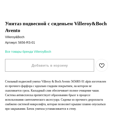
Унитаз подвесной с сиденьем Villeroy&Boch
Avento
Villeroy&Boch
Артикул:
5656-RS-01
Все товары бренда VilleroyBoch
Добавить в корзину
Стильный подвесной унитаз Villeroy & Boch Avento 5656RS 01 alpin изготовлен
из прочного фарфора с идеально гладким покрытием, на котором не
скапливается грязь. Каскадный слив обеспечивает полное очищение чаши.
Система антивсплеска препятствует образованию брызг в процессе
использования сантехнического аксессуара. Сиденье из прочного дюропласта
снабжено системой микролифта, которая позволяет крышке плавно опускаться
при закрывании. Бачок унитаза устанавливается в стену.