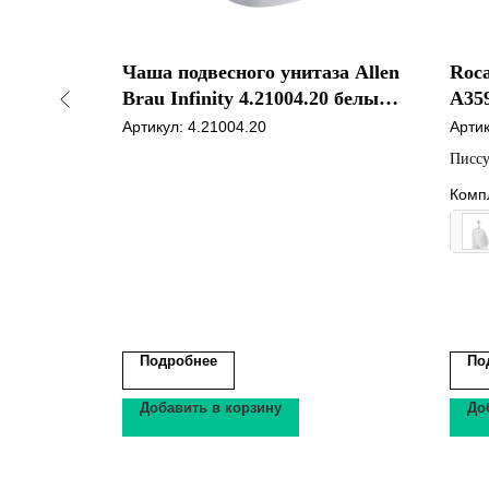
унитаза
Чаша подвесного унитаза Allen
Roca
 Torne
Brau Infinity 4.21004.20 белый
A35
глянец
0
Артикул:
4.21004.20
Арти
Писсу
Комп
Подробнее
По
Добавить в корзину
До