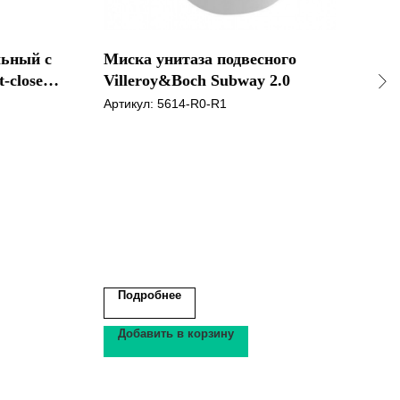
льный с
Миска унитаза подвесного
Чаш
-close
Villeroy&Boch Subway 2.0
Bra
Артикул:
5614-R0-R1
Арти
Подробнее
По
Добавить в корзину
До