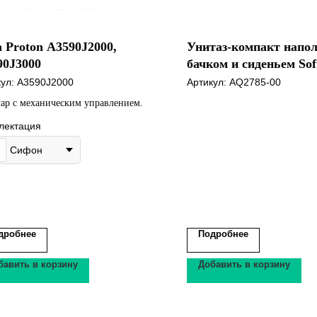
 Proton A3590J2000,
Унитаз-компакт напо
90J3000
бачком и сиденьем Soft
Aquatek Леон
кул:
A3590J2000
Артикул:
AQ2785-00
ар с механическим управлением.
лектация
Сифон
дробнее
Подробнее
бавить в корзину
Добавить в корзину