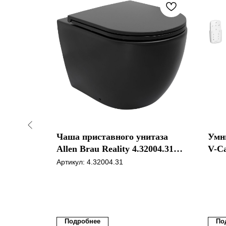
Чаша приставного унитаза
Умн
Allen Brau Reality 4.32004.31
V-C
черный матовый
Артикул:
4.32004.31
Подробнее
По