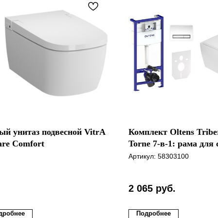
ый унитаз подвесной VitrA
Комплект Oltens Tribe
are Comfort
Torne 7-в-1: рама для
монтажа, чаша с сиде
Артикул:
58303100
клавиша смыва из гл
хрома
2 065
руб.
дробнее
Подробнее