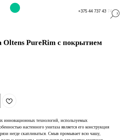
+375 44 737 43 74
а Oltens PureRim c покрытием
ых инновационных технологий, используемых
собенностью настенного унитаза является его конструкция
грязи негде скапливаться. Смыв промывает всю чашу,