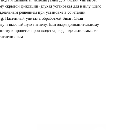
т воду и химикаты, используемые для чистки унитазов.
му скрытой фиксации (глухая установка) для наилучшего
 идеальным решением при установке в сочетании
rg. Настенный унитаз с обработкой Smart Clean
тку и высочайшую гигиену. Благодаря дополнительному
ному в процессе производства, вода идеально смывает
 гигиеничным.