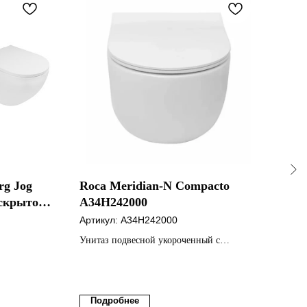
rg Jog
Roca Meridian-N Compacto
Чаш
 скрытого
A34H242000
Bra
ньем и
ант
Артикул:
A34H242000
Арти
янцевого
Унитаз подвесной укороченный с
крышкой Slim Soft Close
Подробнее
По