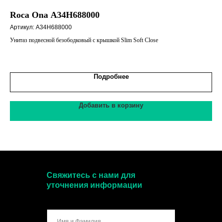
Roca Ona A34H688000
Ун
с 
Артикул:
A34H688000
Арт
Унитаз подвесной безободковый с крышкой Slim Soft Close
Подробнее
Добавить в корзину
Свяжитесь с нами для
уточнения информации