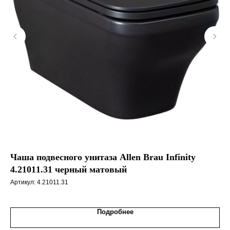
Чаша подвесного унитаза Allen Brau Infinity
Ча
4.21011.31 черный матовый
4.
Артикул:
4.21011.31
Арт
Подробнее