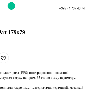
+375 44 737 43 74
Art 179x79
енополистирола (EPS) интегрированной овальной
ступает сверху на прим. 35 мм по всему периметру.
ионными кладочными материалами: керамикой, мозаикой