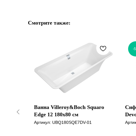
Смотрите также:
net
сом)
-
Ванна Villeroy&Boch Squaro
Сиф
Edge 12 180x80 см
Dev
Артикул:
UBQ180SQE7DV-01
Арти