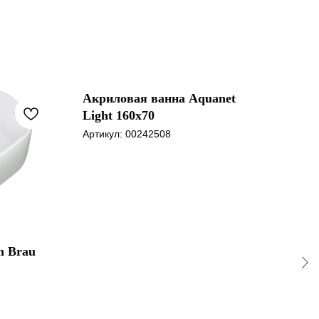
Акриловая ванна Aquanet
Акр
Light 160x70
Fam
Артикул:
00242508
Арти
n Brau