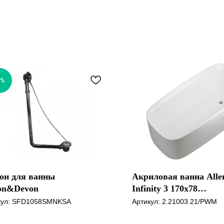
5%
он для ванны
Акриловая ванна Alle
on&Devon
Infinity 3 170x78
2.21003.21/PWM
кул:
SFD1058SMNKSA
Артикул:
2.21003.21/PWM