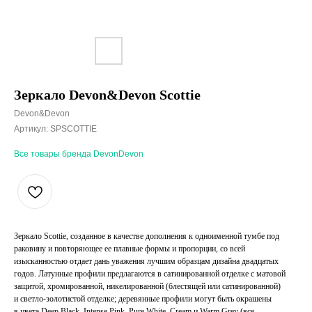
Зеркало Devon&Devon Scottie
Devon&Devon
Артикул:
SPSCOTTIE
Все товары бренда DevonDevon
Зеркало Scottie, созданное в качестве дополнения к одноименной тумбе под
раковину и повторяющее ее плавные формы и пропорции, со всей
изысканностью отдает дань уважения лучшим образцам дизайна двадцатых
годов. Латунные профили предлагаются в сатинированной отделке с матовой
защитой, хромированной, никелированной (блестящей или сатинированной)
и светло-золотистой отделке; деревянные профили могут быть окрашены
в цвета Deep Black, Intense Pink, Pure White, Cream и Warm Grey (все