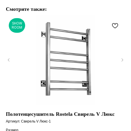
Смотрите также:
SHOW
ROOM
Полотенцесушитель Rostela Свирель V Люкс
По
Артикул:
Свирель V Люкс-1
Арт
Размер